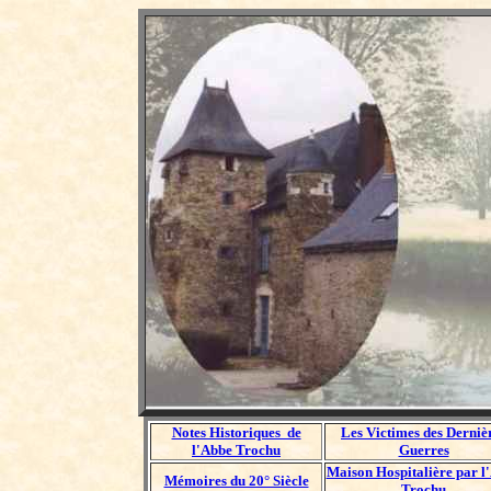
Notes Historiques de
Les Victimes des Derniè
l'Abbe Trochu
Guerres
Maison Hospitalière par l
Mémoires du 20° Siècle
Trochu